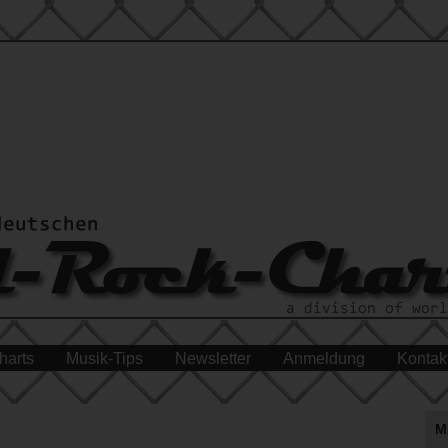
harts
Musik-Tips
Newsletter
Anmeldung
Kontak
M