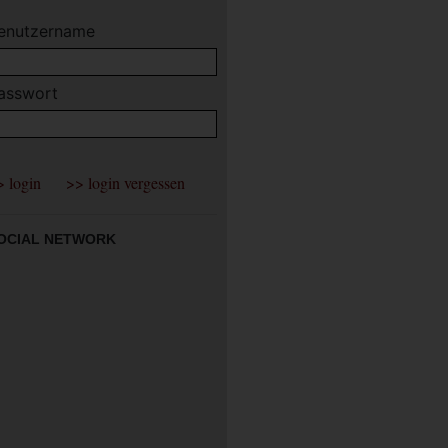
enutzername
asswort
OCIAL NETWORK