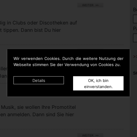
B
ßig in Clubs oder Discotheken auf
P
t tippen. Dann bist Du hier
Wir verwenden Cookies. Durch die weitere Nutzung der
Webseite stimmen Sie der Verwendung von Cookies zu.
llen bei uns eigene Titel für die
S
nn sind Sie hier richtig.
Details
OK, ich bin
einverstanden.
Musik, sie wollen Ihre Promotitel
pen anmelden. Dann sind Sie hier