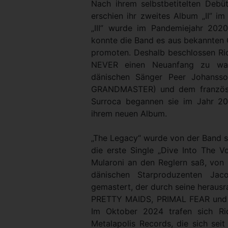
Nach ihrem selbstbetitelten Deb
erschien ihr zweites Album „II” im
„III” wurde im Pandemiejahr 2020 
konnte die Band es aus bekannten 
promoten. Deshalb beschlossen R
NEVER einen Neuanfang zu w
dänischen Sänger Peer Johanss
GRANDMASTER) und dem französis
Surroca begannen sie im Jahr 2
ihrem neuen Album.
„The Legacy“ wurde von der Band se
die erste Single „Dive Into The 
Mularoni an den Reglern saß, von
dänischen Starproduzenten Ja
gemastert, der durch seine heraus
PRETTY MAIDS, PRIMAL FEAR und v
Im Oktober 2024 trafen sich R
Metalapolis Records, die sich seit