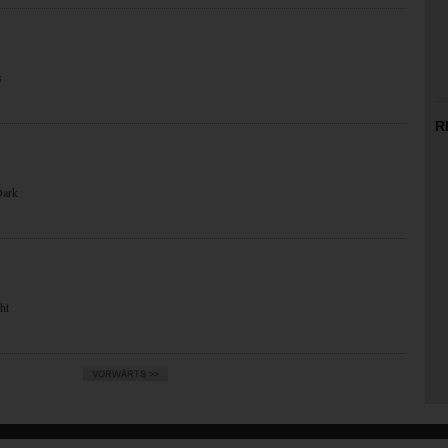
s
R
Dark
N
ht