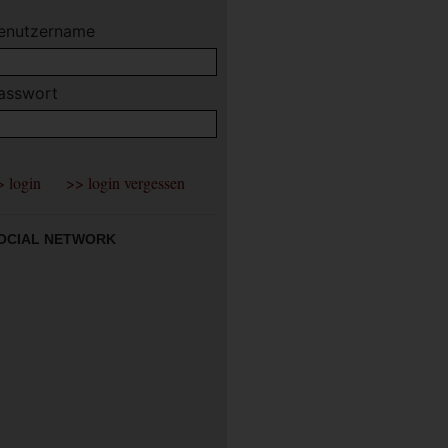
enutzername
asswort
OCIAL NETWORK