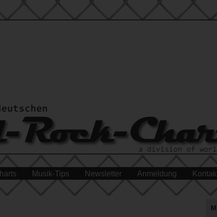
harts
Musik-Tips
Newsletter
Anmeldung
Kontak
M