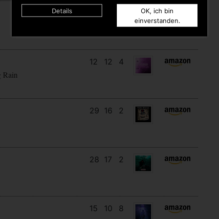
Details
OK, ich bin
9
9
4
einverstanden.
12
12
4
g Rain
29
16
2
28
17
2
15
10
8