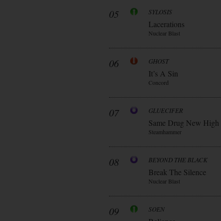
05
SYLOSIS
Lacerations
Nuclear Blast
06
GHOST
It’s A Sin
Concord
07
GLUECIFER
Same Drug New High
Steamhammer
08
BEYOND THE BLACK
Break The Silence
Nuclear Blast
09
SOEN