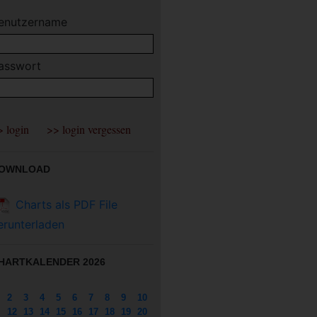
enutzername
asswort
OWNLOAD
Charts als PDF File
erunterladen
HARTKALENDER 2026
2
3
4
5
6
7
8
9
10
12
13
14
15
16
17
18
19
20