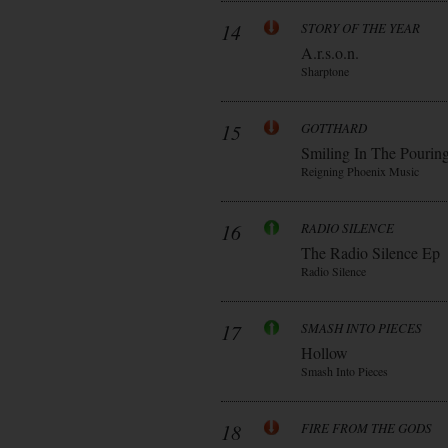
14
STORY OF THE YEAR
A.r.s.o.n.
Sharptone
15
GOTTHARD
Smiling In The Pourin
Reigning Phoenix Music
16
RADIO SILENCE
The Radio Silence Ep
Radio Silence
17
SMASH INTO PIECES
Hollow
Smash Into Pieces
18
FIRE FROM THE GODS