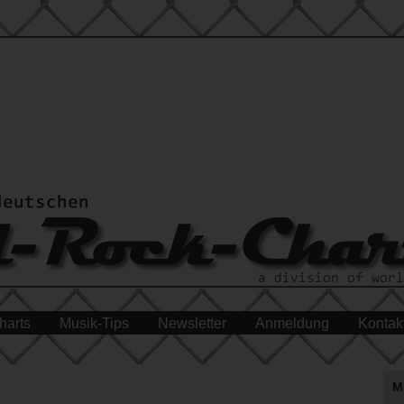
harts
Musik-Tips
Newsletter
Anmeldung
Kontak
M