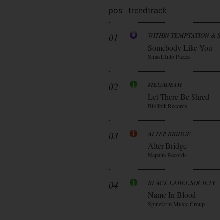
pos
trend
track
01
WITHIN TEMPTATION & 
Somebody Like You
Smash Into Pieces
02
MEGADETH
Let There Be Shred
Blkllblk Records
03
ALTER BRIDGE
Alter Bridge
Napalm Records
04
BLACK LABEL SOCIETY
Name In Blood
Spinefarm Music Group