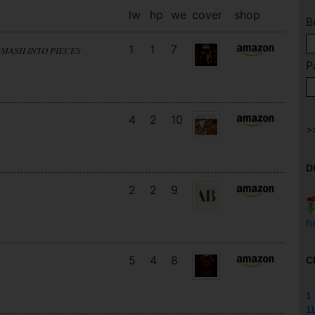
lw
hp
we
cover
shop
B
1
1
7
SMASH INTO PIECES
P
4
2
10
D
2
2
9
h
5
4
8
C
1
11