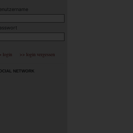
enutzername
asswort
OCIAL NETWORK