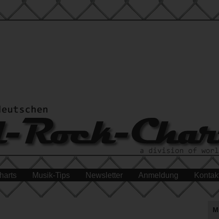
harts
Musik-Tips
Newsletter
Anmeldung
Kontak
M