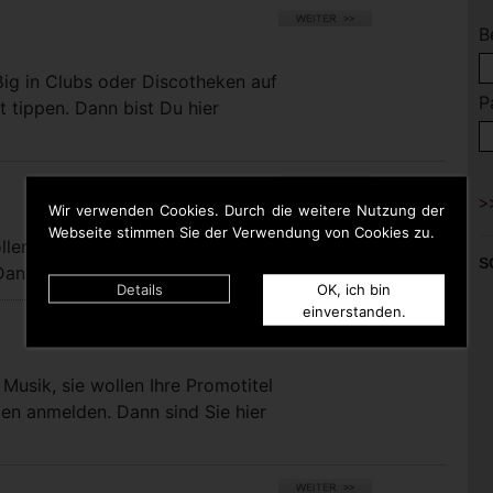
B
ßig in Clubs oder Discotheken auf
P
t tippen. Dann bist Du hier
Wir verwenden Cookies. Durch die weitere Nutzung der
Webseite stimmen Sie der Verwendung von Cookies zu.
llen bei uns eigene Titel für die
S
nn sind Sie hier richtig.
Details
OK, ich bin
einverstanden.
Musik, sie wollen Ihre Promotitel
pen anmelden. Dann sind Sie hier