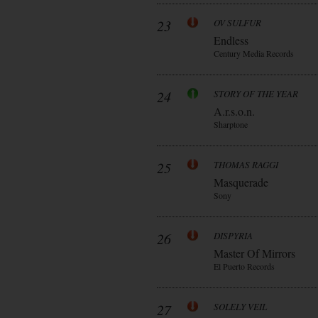
23
OV SULFUR
Endless
Century Media Records
24
STORY OF THE YEAR
A.r.s.o.n.
Sharptone
25
THOMAS RAGGI
Masquerade
Sony
26
DISPYRIA
Master Of Mirrors
El Puerto Records
27
SOLELY VEIL