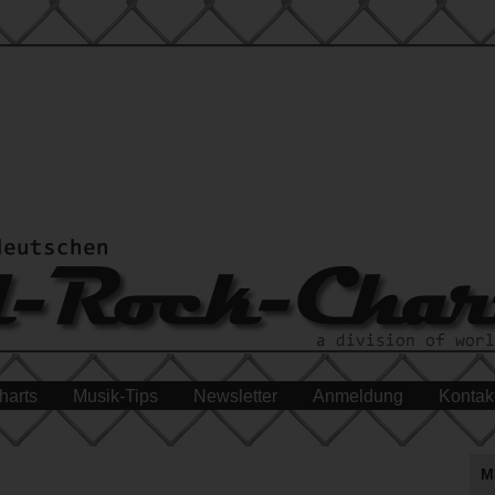
harts
Musik-Tips
Newsletter
Anmeldung
Kontak
M