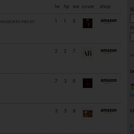
lw
hp
we
cover
shop
B
1
1
5
SMASH INTO PIECES
P
2
2
7
D
7
3
6
h
3
3
8
C
1
11