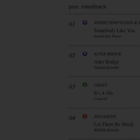
pos
trend
track
01
WITHIN TEMPTATION & 
Somebody Like You
Smash Into Pieces
02
ALTER BRIDGE
Alter Bridge
Napalm Records
03
GHOST
It’s A Sin
Concord
04
MEGADETH
Let There Be Shred
Blkllblk Records