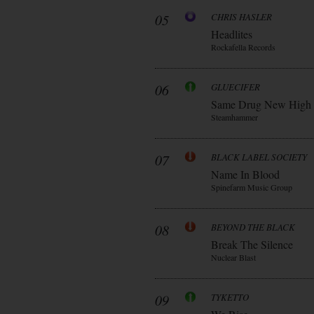
05
CHRIS HASLER
Headlites
Rockafella Records
06
GLUECIFER
Same Drug New High
Steamhammer
07
BLACK LABEL SOCIETY
Name In Blood
Spinefarm Music Group
08
BEYOND THE BLACK
Break The Silence
Nuclear Blast
09
TYKETTO