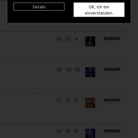
Details
OK, ich bin
9
7
9
einverstanden.
16
15
4
19
13
10
12
12
9
10
10
6