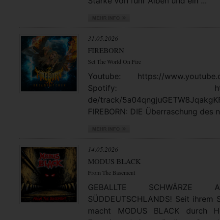
Stärke von fünf Alben und ein ...
31.05.2026
FIREBORN
Set The World On Fire
Youtube: https://www.youtube.
Spotify: https://open
de/track/5a04qngjuGETW8JqakgK
FIREBORN: DIE Überraschung des no
14.05.2026
MODUS BLACK
From The Basement
GEBALLTE SCHWÄRZE
SÜDDEUTSCHLANDS! Seit ihrem St
macht MODUS BLACK durch Hea