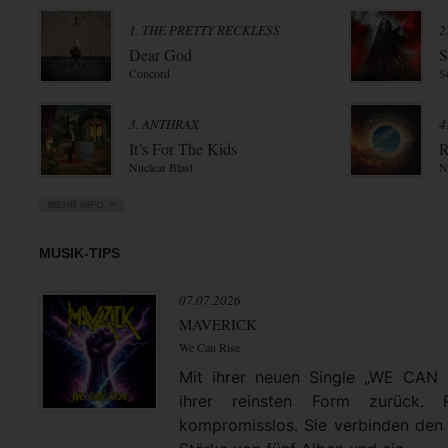
1. THE PRETTY RECKLESS
2
Dear God
S
Concord
S
3. ANTHRAX
4
It’s For The Kids
R
Nuclear Blast
N
MUSIK-TIPS
07.07.2026
MAVERICK
We Can Rise
Mit ihrer neuen Single „WE CAN
ihrer reinsten Form zurück. 
kompromisslos. Sie verbinden den 