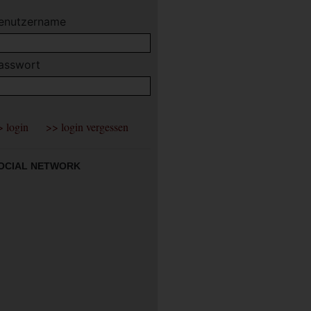
enutzername
asswort
OCIAL NETWORK