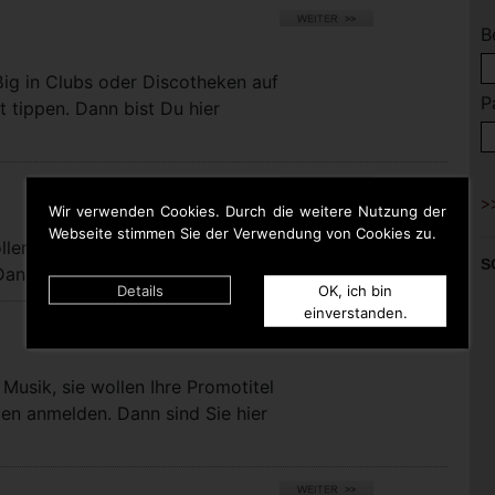
B
ßig in Clubs oder Discotheken auf
P
t tippen. Dann bist Du hier
Wir verwenden Cookies. Durch die weitere Nutzung der
Webseite stimmen Sie der Verwendung von Cookies zu.
llen bei uns eigene Titel für die
S
nn sind Sie hier richtig.
Details
OK, ich bin
einverstanden.
Musik, sie wollen Ihre Promotitel
pen anmelden. Dann sind Sie hier