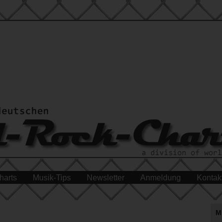
harts
Musik-Tips
Newsletter
Anmeldung
Kontak
M