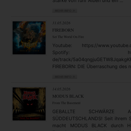
Stärke von fünf Alben und ein ...
31.05.2026
FIREBORN
Set The World On Fire
Youtube: https://www.youtube.
Spotify: https://open
de/track/5a04qngjuGETW8JqakgK
FIREBORN: DIE Überraschung des no
14.05.2026
MODUS BLACK
From The Basement
GEBALLTE SCHWÄRZE
SÜDDEUTSCHLANDS! Seit ihrem St
macht MODUS BLACK durch Hea