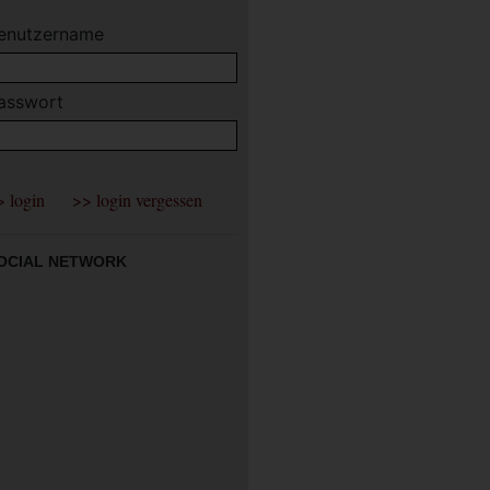
enutzername
asswort
OCIAL NETWORK