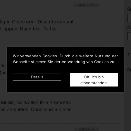
B
ßig in Clubs oder Discotheken auf
P
t tippen. Dann bist Du hier
Wir verwenden Cookies. Durch die weitere Nutzung der
Webseite stimmen Sie der Verwendung von Cookies zu.
llen bei uns eigene Titel für die
S
nn sind Sie hier richtig.
Details
OK, ich bin
einverstanden.
Musik, sie wollen Ihre Promotitel
pen anmelden. Dann sind Sie hier