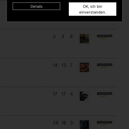
Details
OK, ich bin
10
6
6
einverstanden.
3
3
8
14
13
7
17
17
4
26
18
3