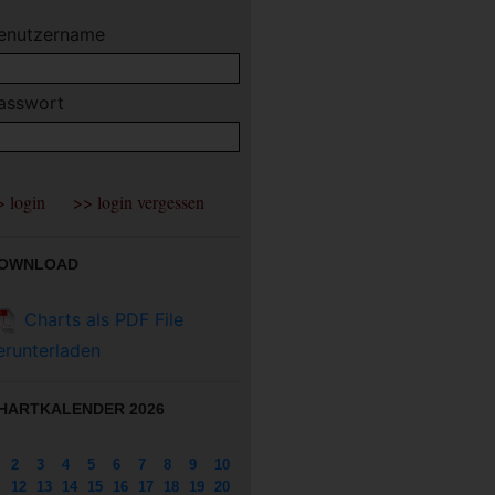
enutzername
asswort
OWNLOAD
Charts als PDF File
erunterladen
HARTKALENDER 2026
2
3
4
5
6
7
8
9
10
12
13
14
15
16
17
18
19
20