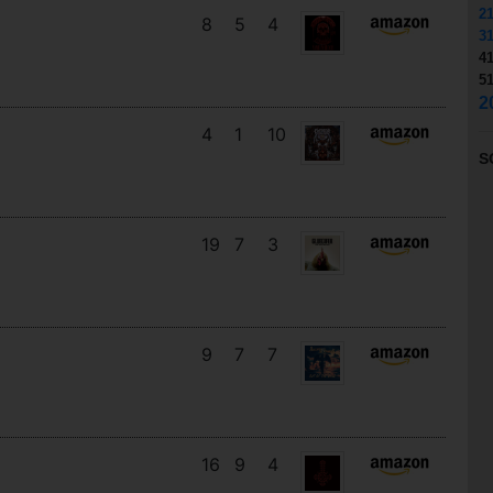
2
8
5
4
3
4
5
2
4
1
10
S
19
7
3
9
7
7
16
9
4