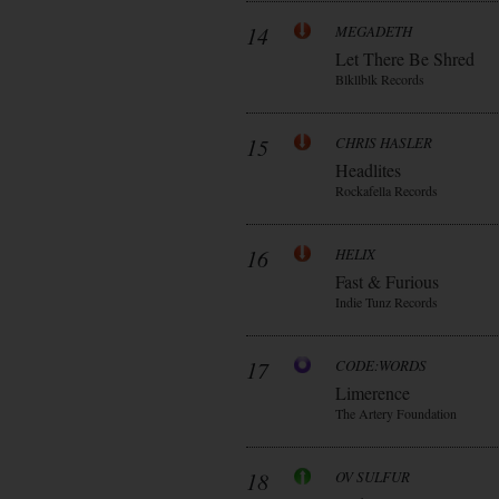
14
MEGADETH
Let There Be Shred
Blkllblk Records
15
CHRIS HASLER
Headlites
Rockafella Records
16
HELIX
Fast & Furious
Indie Tunz Records
17
CODE:WORDS
Limerence
The Artery Foundation
18
OV SULFUR