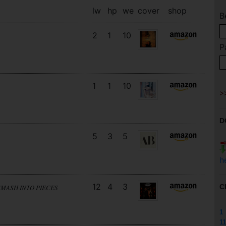
lw
hp
we
cover
shop
B
2
1
10
P
1
1
10
D
5
3
5
h
12
4
3
C
SMASH INTO PIECES
1
11