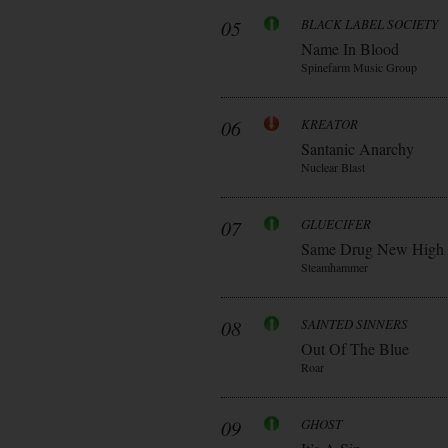
05
BLACK LABEL SOCIETY
Name In Blood
Spinefarm Music Group
06
KREATOR
Santanic Anarchy
Nuclear Blast
07
GLUECIFER
Same Drug New High
Steamhammer
08
SAINTED SINNERS
Out Of The Blue
Roar
09
GHOST