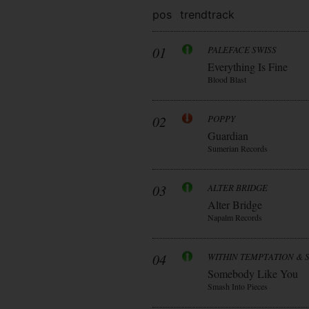
pos
trend
track
01
PALEFACE SWISS
Everything Is Fine
Blood Blast
02
POPPY
Guardian
Sumerian Records
03
ALTER BRIDGE
Alter Bridge
Napalm Records
04
WITHIN TEMPTATION & 
Somebody Like You
Smash Into Pieces