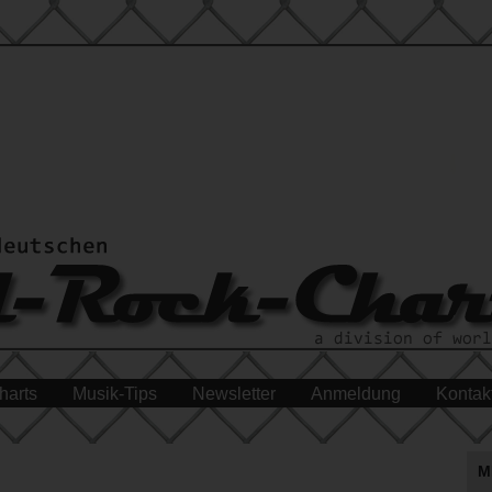
harts
Musik-Tips
Newsletter
Anmeldung
Kontak
M