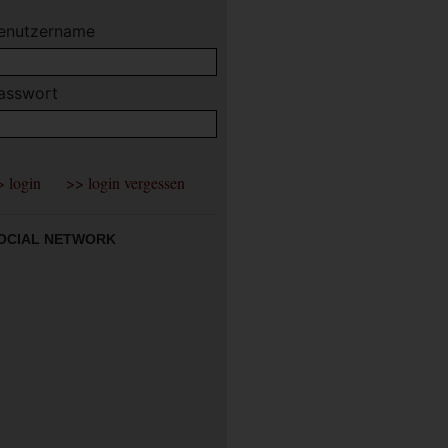
enutzername
asswort
OCIAL NETWORK