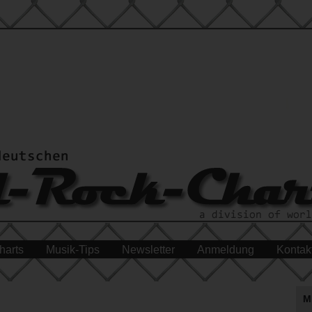
harts
Musik-Tips
Newsletter
Anmeldung
Kontak
M