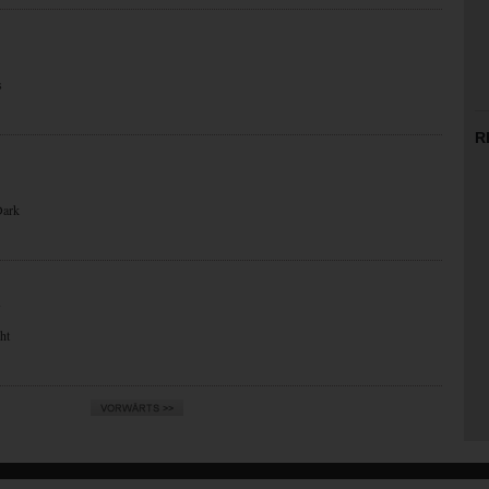
s
R
Dark
N
ht