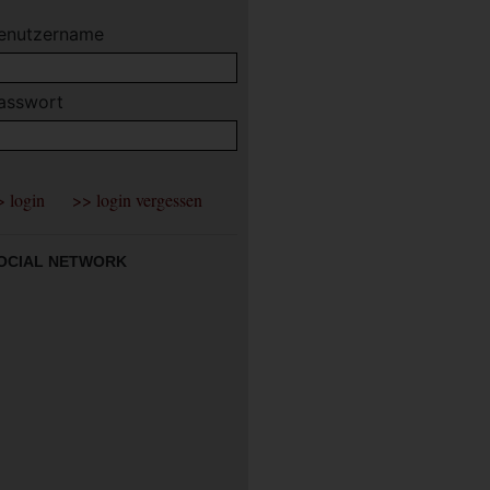
enutzername
asswort
OCIAL NETWORK