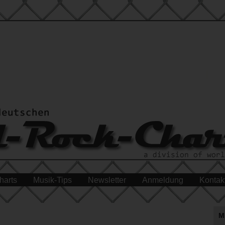
harts
Musik-Tips
Newsletter
Anmeldung
Kontak
M