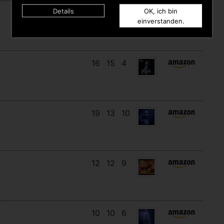
Details
OK, ich bin
9
7
9
einverstanden.
16
15
4
19
13
10
12
12
9
10
10
6