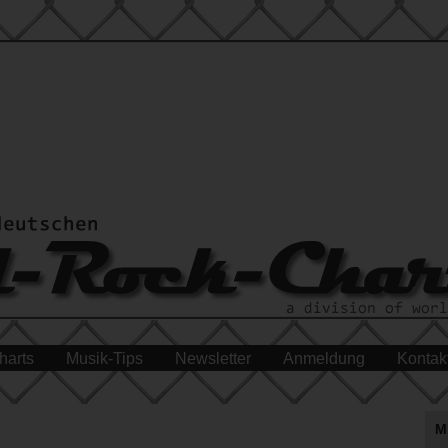
harts
Musik-Tips
Newsletter
Anmeldung
Kontak
M