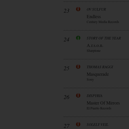
23
OV SULFUR
Endless
Century Media Records
24
STORY OF THE YEAR
A.r.s.o.n.
Sharptone
25
THOMAS RAGGI
Masquerade
Sony
26
DISPYRIA
Master Of Mirrors
El Puerto Records
27
SOLELY VEIL