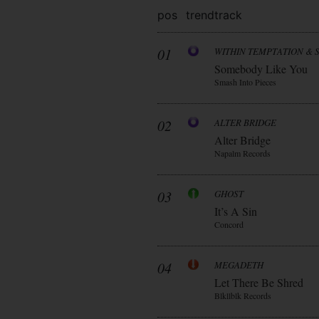
pos
trend
track
01
WITHIN TEMPTATION & 
Somebody Like You
Smash Into Pieces
02
ALTER BRIDGE
Alter Bridge
Napalm Records
03
GHOST
It’s A Sin
Concord
04
MEGADETH
Let There Be Shred
Blkllblk Records