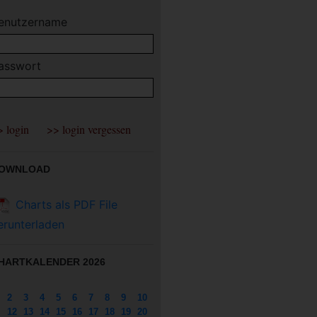
enutzername
asswort
OWNLOAD
Charts als PDF File
erunterladen
HARTKALENDER 2026
2
3
4
5
6
7
8
9
10
12
13
14
15
16
17
18
19
20