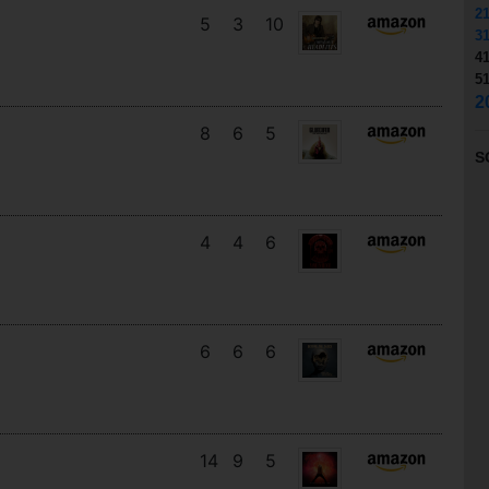
2
5
3
10
3
4
5
2
8
6
5
S
4
4
6
6
6
6
14
9
5