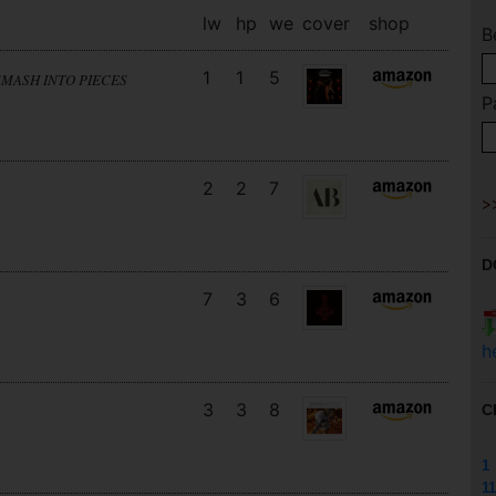
lw
hp
we
cover
shop
B
1
1
5
SMASH INTO PIECES
P
2
2
7
D
7
3
6
h
3
3
8
C
1
11