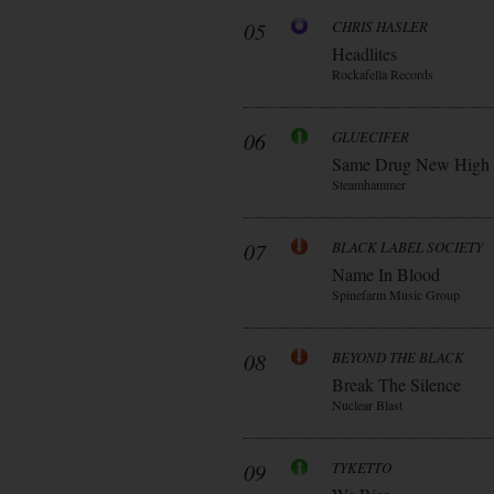
05
CHRIS HASLER
Headlites
Rockafella Records
06
GLUECIFER
Same Drug New High
Steamhammer
07
BLACK LABEL SOCIETY
Name In Blood
Spinefarm Music Group
08
BEYOND THE BLACK
Break The Silence
Nuclear Blast
09
TYKETTO