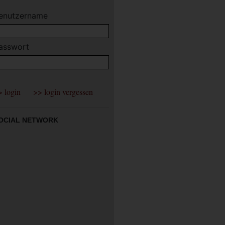
enutzername
asswort
OCIAL NETWORK