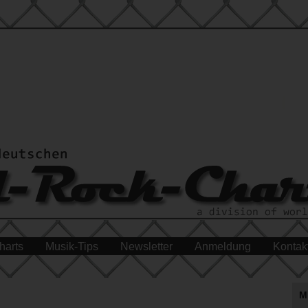
harts
Musik-Tips
Newsletter
Anmeldung
Kontak
M