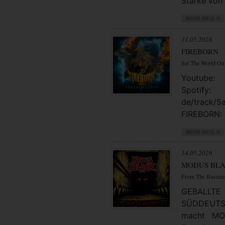
Stärke von 
31.05.2026
FIREBORN
Set The World On
Youtube: 
Spotify
de/track/
FIREBORN: 
14.05.2026
MODUS BL
From The Baseme
GEBAL
SÜDDEUTSC
macht MO