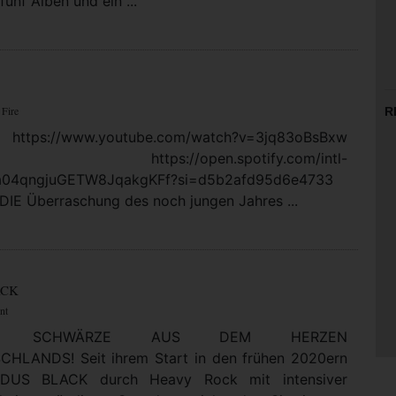
fünf Alben und ein ...
 Fire
R
https://www.youtube.com/watch?v=3jq83oBsBxw
: https://open.spotify.com/intl-
5a04qngjuGETW8JqakgKFf?si=d5b2afd95d6e4733
DIE Überraschung des noch jungen Jahres ...
ACK
nt
LTE SCHWÄRZE AUS DEM HERZEN
HLANDS! Seit ihrem Start in den frühen 2020ern
DUS BLACK durch Heavy Rock mit intensiver