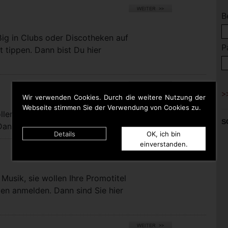
B
ßig in Clubs oder Discotheken auf
P
t tippen. Dann bist Du hier
Wir verwenden Cookies. Durch die weitere Nutzung der
Webseite stimmen Sie der Verwendung von Cookies zu.
llen bei uns eigene Titel für die
S
nn sind Sie hier richtig.
Details
OK, ich bin
einverstanden.
Musik, sie wollen Ihre Promotitel
pen anmelden. Dann sind Sie hier