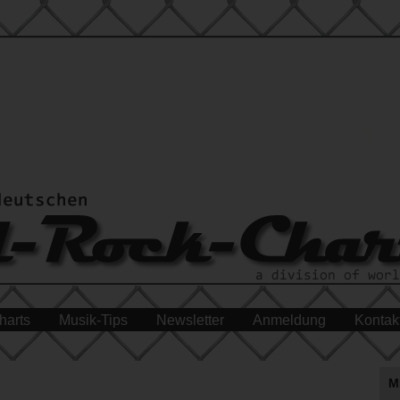
harts
Musik-Tips
Newsletter
Anmeldung
Kontak
M