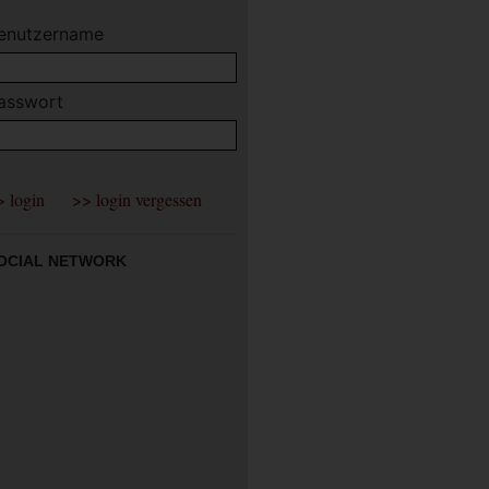
enutzername
asswort
OCIAL NETWORK