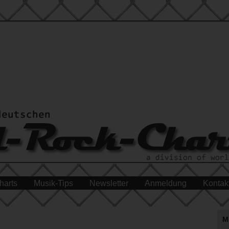
harts
Musik-Tips
Newsletter
Anmeldung
Kontak
M