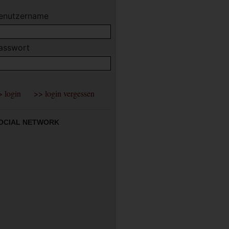
enutzername
asswort
OCIAL NETWORK