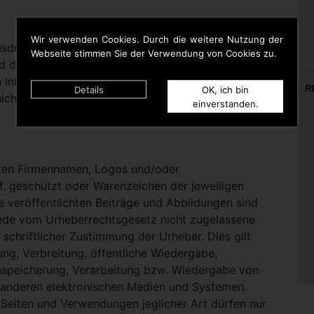
Wir verwenden Cookies. Durch die weitere Nutzung der
rücklich darauf hinweisen, dass sie keinerlei
Webseite stimmen Sie der Verwendung von Cookies zu.
d die Inhalte gelinkter Seiten hat. Deshalb distanziert
n Inhalten aller gelinkten Seiten auf dieser Homepage
R
Details
OK, ich bin
icht zu Eigen.
einverstanden.
nten Firmennamen, Logos und/oder
. geschützt oder Warenzeichen der jeweiligen
te veröffentlichten Beiträge und Abbildungen sind
Jede vom Urheberrechtsgesetz nicht zugelassene
schriftlicher Zustimmung der Urheber. Dies gilt
ung, Verbreitung, öffentliche Wiedergabe,
nspeicherung, Verarbeitung bzw. Wiedergabe von
 anderen elektronischen Medien und Systemen.
eiten und Verwendungen jeglicher Art dürfen nur