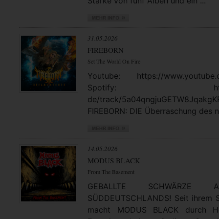
Stärke von fünf Alben und ein ...
31.05.2026
FIREBORN
Set The World On Fire
Youtube: https://www.youtube.
Spotify: https://open
de/track/5a04qngjuGETW8JqakgK
FIREBORN: DIE Überraschung des no
14.05.2026
MODUS BLACK
From The Basement
GEBALLTE SCHWÄRZE
SÜDDEUTSCHLANDS! Seit ihrem St
macht MODUS BLACK durch Hea