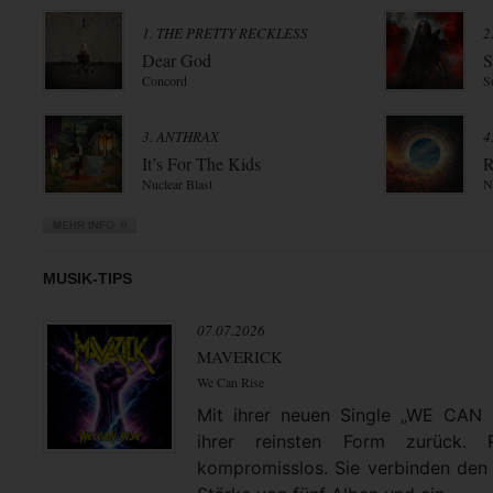
1. THE PRETTY RECKLESS
2
Dear God
S
Concord
S
3. ANTHRAX
4
It’s For The Kids
R
Nuclear Blast
N
MUSIK-TIPS
07.07.2026
MAVERICK
We Can Rise
Mit ihrer neuen Single „WE CAN
ihrer reinsten Form zurück. 
kompromisslos. Sie verbinden den 