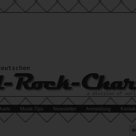
harts
Musik-Tips
Newsletter
Anmeldung
Kontak
M