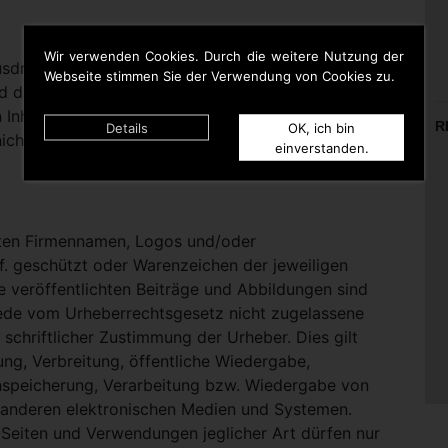
Wir verwenden Cookies. Durch die weitere Nutzung der
rücklich darauf hinweisen, dass sie keinerlei
Webseite stimmen Sie der Verwendung von Cookies zu.
d die Inhalte gelinkter Seiten hat. Deshalb distanziert
n Inhalten aller gelinkten Seiten auf dieser Homepage
R
Details
OK, ich bin
icht zu Eigen.
einverstanden.
nten Firmennamen, Logos und/oder
. geschützt oder Warenzeichen der jeweiligen
te veröffentlichten Beiträge und Abbildungen sind
Jede vom Urheberrechtsgesetz nicht zugelassene
schriftlicher Zustimmung der Urheber. Dies gilt
ung, Verbreitung, öffentliche Wiedergabe,
nspeicherung, Verarbeitung bzw. Wiedergabe von
 anderen elektronischen Medien und Systemen.
eiten und Verwendungen jeglicher Art dürfen nur