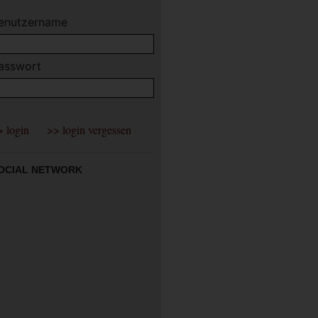
enutzername
asswort
OCIAL NETWORK