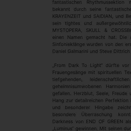
fantastischen Rhythmussektion 
bekannt durch seine fantastisc
KRAYENZEIT und SAIDIAN, und Ber
sein tightes und außergewöhnl
MYSTOPERA, SKULL & CROSSB
einen Namen gemacht hat. Die o
Sinfonieklänge wurden von den ers
Daniel Galmarini und Steve Dittrich
„From Dark To Light“ dürfte vor
Frauengesänge mit spirituellen T
tiefgehenden, leidenschaftlich
geheimnisumwobenen Harmonien
gefallen. Herzblut, Seele, Freude
Hang zur detailreichen Perfektion 
und besonderer Hingabe zeich
besondere Überraschung konn
Darkness von END OF GREEN als
„Luminus“ gewinnen. Mit seinen dun