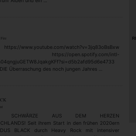
fünf Alben und ein ...
 Fire
R
https://www.youtube.com/watch?v=3jq83oBsBxw
: https://open.spotify.com/intl-
5a04qngjuGETW8JqakgKFf?si=d5b2afd95d6e4733
DIE Überraschung des noch jungen Jahres ...
ACK
nt
LTE SCHWÄRZE AUS DEM HERZEN
HLANDS! Seit ihrem Start in den frühen 2020ern
DUS BLACK durch Heavy Rock mit intensiver