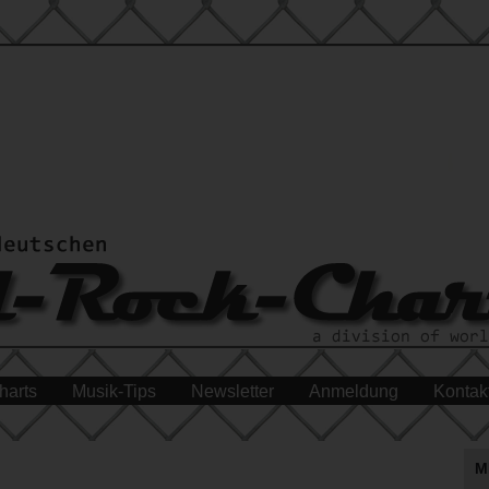
harts
Musik-Tips
Newsletter
Anmeldung
Kontak
M