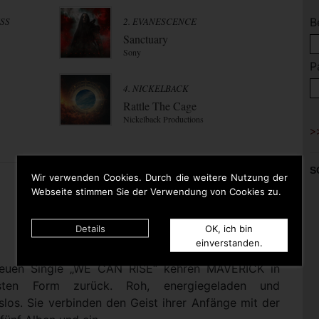
ESS
2. EVANESCENCE
B
Sanctuary
Sony
P
4. NICKELBACK
Rattle The Cage
Nickelback Productions
S
Wir verwenden Cookies. Durch die weitere Nutzung der
Webseite stimmen Sie der Verwendung von Cookies zu.
Details
OK, ich bin
einverstanden.
 neuen Single „WE CAN RISE“ kehren MAVERICK in
nsten Form zurück. Roh, energiegeladen und
los. Sie verbinden den Geist ihrer Anfänge mit der