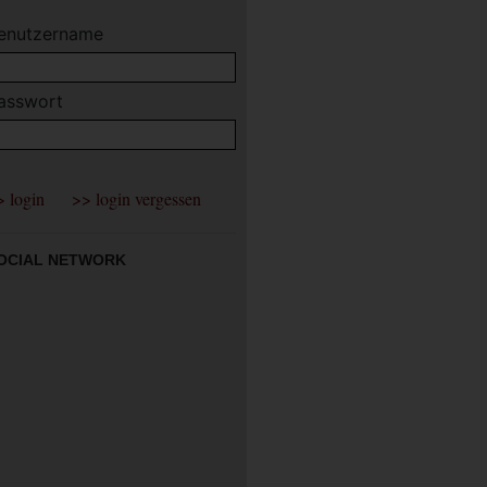
enutzername
asswort
OCIAL NETWORK