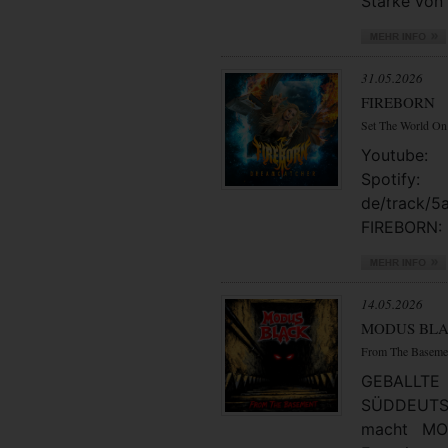
Stärke von 
31.05.2026
FIREBORN
Set The World On
Youtube: 
Spotify
de/track/
FIREBORN: 
14.05.2026
MODUS BL
From The Baseme
GEBAL
SÜDDEUTSC
macht MO