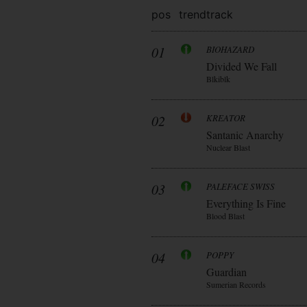
pos
trend
track
01
BIOHAZARD
Divided We Fall
Blkiblk
02
KREATOR
Santanic Anarchy
Nuclear Blast
03
PALEFACE SWISS
Everything Is Fine
Blood Blast
04
POPPY
Guardian
Sumerian Records