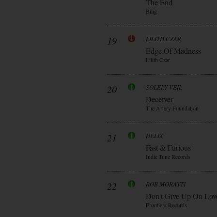
The End
Bmg
19
LILITH CZAR
Edge Of Madness
Lilith Czar
20
SOLELY VEIL
Deceiver
The Artery Foundation
21
HELIX
Fast & Furious
Indie Tunz Records
22
ROB MORATTI
Don’t Give Up On Lov
Frontiers Records