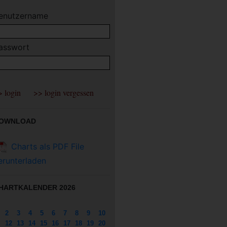
enutzername
asswort
OWNLOAD
Charts als PDF File
erunterladen
HARTKALENDER 2026
2
3
4
5
6
7
8
9
10
12
13
14
15
16
17
18
19
20