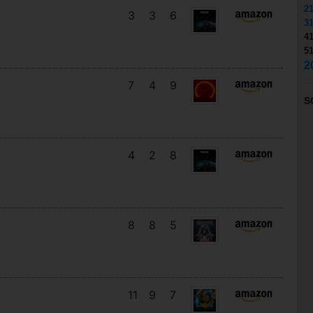
2
3
3
6
3
4
5
2
7
4
9
S
4
2
8
8
8
5
11
9
7