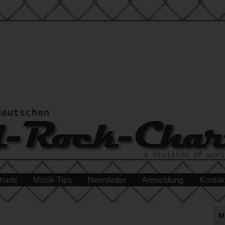
harts
Musik-Tips
Newsletter
Anmeldung
Kontak
M