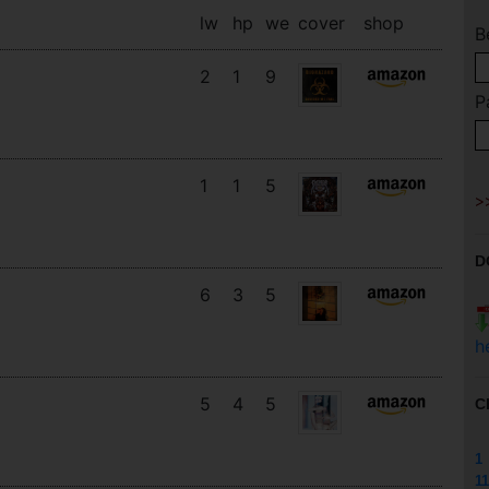
lw
hp
we
cover
shop
B
2
1
9
P
1
1
5
D
6
3
5
h
5
4
5
C
1
11