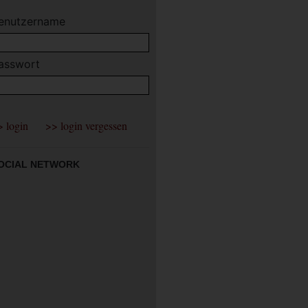
enutzername
asswort
OCIAL NETWORK