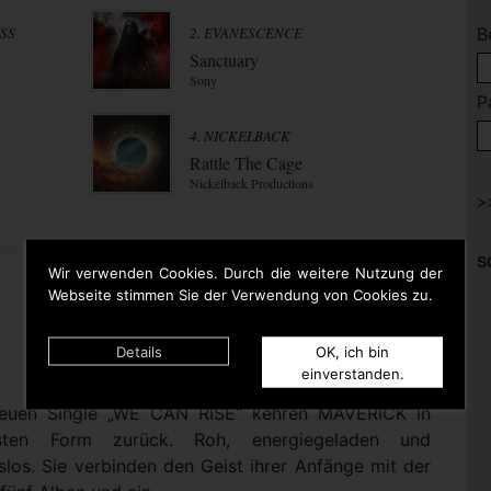
ESS
2. EVANESCENCE
B
Sanctuary
Sony
P
4. NICKELBACK
Rattle The Cage
Nickelback Productions
S
Wir verwenden Cookies. Durch die weitere Nutzung der
Webseite stimmen Sie der Verwendung von Cookies zu.
Details
OK, ich bin
einverstanden.
 neuen Single „WE CAN RISE“ kehren MAVERICK in
nsten Form zurück. Roh, energiegeladen und
los. Sie verbinden den Geist ihrer Anfänge mit der