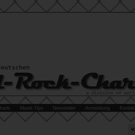
harts
Musik-Tips
Newsletter
Anmeldung
Kontak
M