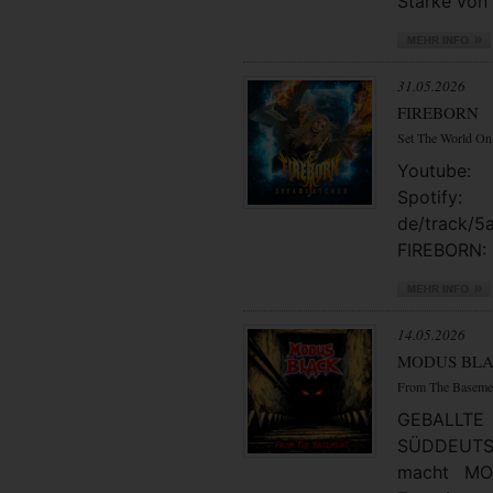
Stärke von 
31.05.2026
FIREBORN
Set The World On
Youtube: 
Spotify
de/track/
FIREBORN: 
14.05.2026
MODUS BL
From The Baseme
GEBAL
SÜDDEUTSC
macht MO