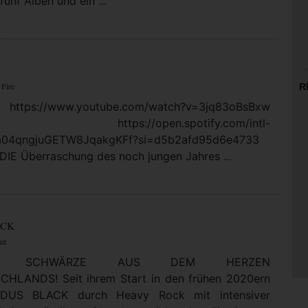
fünf Alben und ein ...
 Fire
R
https://www.youtube.com/watch?v=3jq83oBsBxw
: https://open.spotify.com/intl-
5a04qngjuGETW8JqakgKFf?si=d5b2afd95d6e4733
DIE Überraschung des noch jungen Jahres ...
ACK
nt
LTE SCHWÄRZE AUS DEM HERZEN
HLANDS! Seit ihrem Start in den frühen 2020ern
DUS BLACK durch Heavy Rock mit intensiver