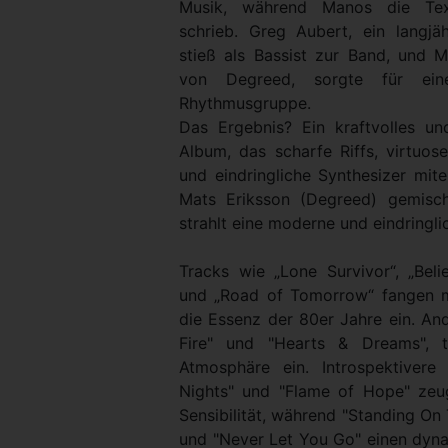
Musik, während Manos die Tex
schrieb. Greg Aubert, ein langjä
stieß als Bassist zur Band, und M
von Degreed, sorgte für eine
Rhythmusgruppe.
Das Ergebnis? Ein kraftvolles un
Album, das scharfe Riffs, virtuos
und eindringliche Synthesizer mit
Mats Eriksson (Degreed) gemisc
strahlt eine moderne und eindringli
Tracks wie „Lone Survivor“, „Bel
und „Road of Tomorrow“ fangen m
die Essenz der 80er Jahre ein. And
Fire" und "Hearts & Dreams", t
Atmosphäre ein. Introspektiver
Nights" und "Flame of Hope" zeu
Sensibilität, während "Standing On
und "Never Let You Go" einen dy