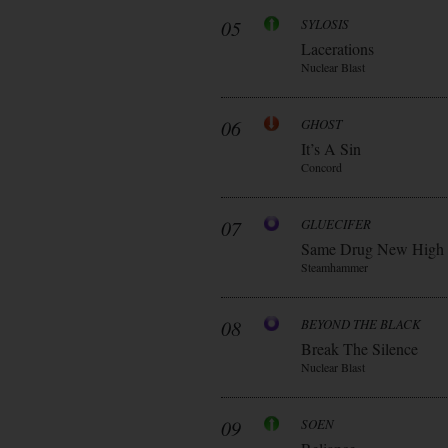
05
SYLOSIS
Lacerations
Nuclear Blast
06
GHOST
It’s A Sin
Concord
07
GLUECIFER
Same Drug New High
Steamhammer
08
BEYOND THE BLACK
Break The Silence
Nuclear Blast
09
SOEN