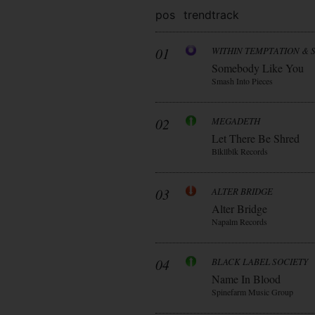
pos
trend
track
01
WITHIN TEMPTATION & 
Somebody Like You
Smash Into Pieces
02
MEGADETH
Let There Be Shred
Blkllblk Records
03
ALTER BRIDGE
Alter Bridge
Napalm Records
04
BLACK LABEL SOCIETY
Name In Blood
Spinefarm Music Group