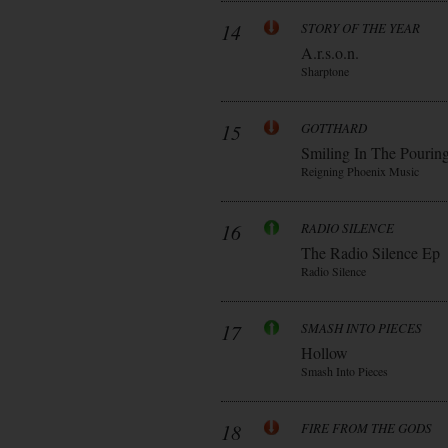
14
STORY OF THE YEAR
A.r.s.o.n.
Sharptone
15
GOTTHARD
Smiling In The Pourin
Reigning Phoenix Music
16
RADIO SILENCE
The Radio Silence Ep
Radio Silence
17
SMASH INTO PIECES
Hollow
Smash Into Pieces
18
FIRE FROM THE GODS