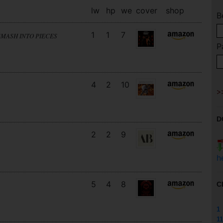
lw
hp
we
cover
shop
B
1
1
7
SMASH INTO PIECES
P
4
2
10
D
2
2
9
h
5
4
8
C
1
11