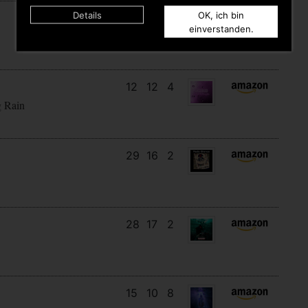
Details
OK, ich bin
9
9
4
einverstanden.
12
12
4
g Rain
29
16
2
28
17
2
15
10
8