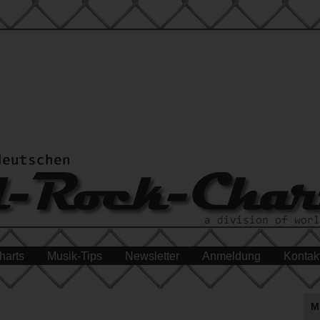
harts
Musik-Tips
Newsletter
Anmeldung
Kontak
M