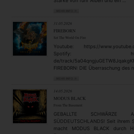
Stärke von fünf Alben und ein ...
31.05.2026
FIREBORN
Set The World On Fire
Youtube: https://www.youtube.
Spotify: https://open
de/track/5a04qngjuGETW8JqakgK
FIREBORN: DIE Überraschung des no
14.05.2026
MODUS BLACK
From The Basement
GEBALLTE SCHWÄRZE
SÜDDEUTSCHLANDS! Seit ihrem St
macht MODUS BLACK durch Hea