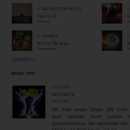
1. THE PRETTY RECKLESS
2
Dear God
S
Concord
S
3. ANTHRAX
4
It’s For The Kids
R
Nuclear Blast
N
MUSIK-TIPS
07.07.2026
MAVERICK
We Can Rise
Mit ihrer neuen Single „WE CAN
ihrer reinsten Form zurück. 
kompromisslos. Sie verbinden den 