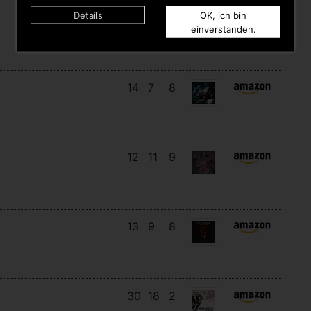
Details
OK, ich bin
17
14
3
einverstanden.
14
7
8
12
11
9
13
9
8
30
18
2