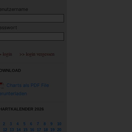
enutzername
asswort
OWNLOAD
Charts als PDF File
erunterladen
HARTKALENDER 2026
2
3
4
5
6
7
8
9
10
12
13
14
15
16
17
18
19
20