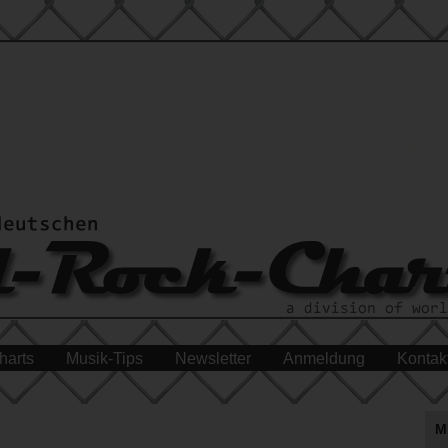
harts
Musik-Tips
Newsletter
Anmeldung
Kontak
M