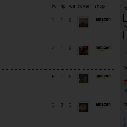
lw
hp
we
cover
shop
B
1
1
6
P
4
1
9
D
5
1
8
h
3
3
3
C
1
11