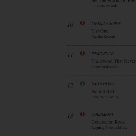
Set The World On Fire
El Puerto Records
10
FROZEN CROWN
The One
Napalm Records
11
IMMINENCE
The Sword That Never
Sumerian Records
12
BAD WOLVES
Paint It Red
Better Noise Music
13
CORELEONI
Generecion Rock
Reigning Phoenix Music