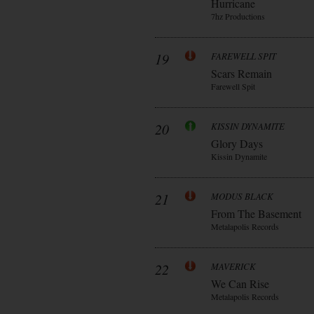
Hurricane
7hz Productions
19
FAREWELL SPIT
Scars Remain
Farewell Spit
20
KISSIN DYNAMITE
Glory Days
Kissin Dynamite
21
MODUS BLACK
From The Basement
Metalapolis Records
22
MAVERICK
We Can Rise
Metalapolis Records