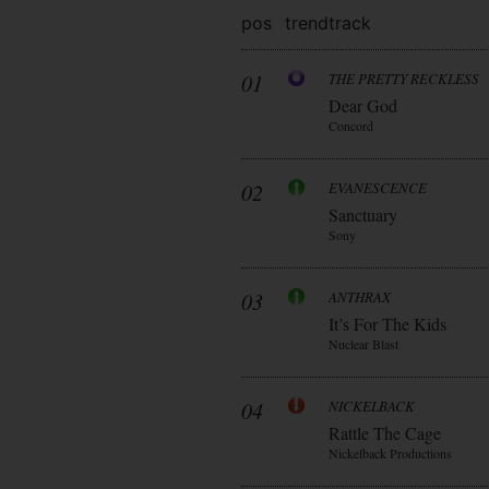
pos
trend
track
01
THE PRETTY RECKLESS
Dear God
Concord
02
EVANESCENCE
Sanctuary
Sony
03
ANTHRAX
It’s For The Kids
Nuclear Blast
04
NICKELBACK
Rattle The Cage
Nickelback Productions