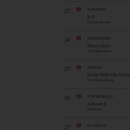
23
NONPOINT
Is It
Degrees Records
24
INFERISBORN
Heavy Days
Ak Digital Music
25
ERDLING
Heute Stirbt Die Nacht
Out Of Line Music
26
TOM MORELLO
Adjourn It
Mom+pop
27
OF VIRTUE