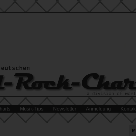
harts
Musik-Tips
Newsletter
Anmeldung
Kontak
M