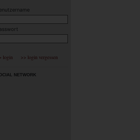
enutzername
asswort
OCIAL NETWORK