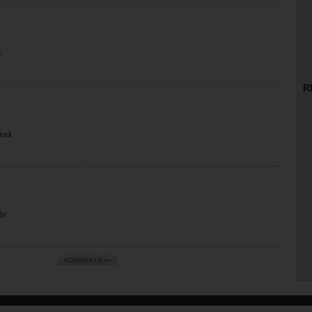
s
R
Dark
N
ht