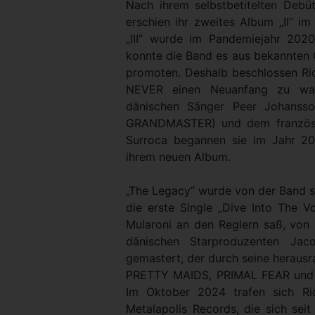
Nach ihrem selbstbetitelten Deb
erschien ihr zweites Album „II” im
„III” wurde im Pandemiejahr 2020 
konnte die Band es aus bekannten 
promoten. Deshalb beschlossen R
NEVER einen Neuanfang zu w
dänischen Sänger Peer Johanss
GRANDMASTER) und dem französis
Surroca begannen sie im Jahr 2
ihrem neuen Album.
„The Legacy“ wurde von der Band se
die erste Single „Dive Into The 
Mularoni an den Reglern saß, von
dänischen Starproduzenten Ja
gemastert, der durch seine heraus
PRETTY MAIDS, PRIMAL FEAR und v
Im Oktober 2024 trafen sich R
Metalapolis Records, die sich seit