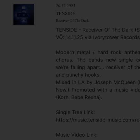
20.12.2025
TENSIDE
Receiver Of The Dark
TENSIDE - Receiver Of The Dark (S
VÖ: 14.11.25 via Ivorytower Record
Modern metal / hard rock anthe
chorus. The bands new single co
we’re falling apart… receiver of th
and punchy hooks.
Mixed in LA by Joseph McQueen (
New.) Promoted with a music vid
(Korn, Bebe Rexha).
Single Tree Link:
https://music.tenside-music.com/re
Music Video Link: