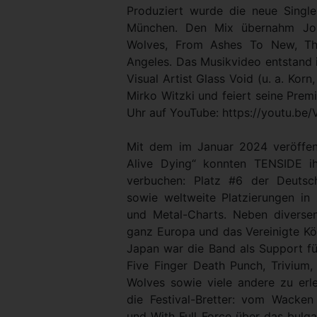
Produziert wurde die neue Singl
München. Den Mix übernahm Jo
Wolves, From Ashes To New, The
Angeles. Das Musikvideo entstand
Visual Artist Glass Void (u. a. Kor
Mirko Witzki und feiert seine Prem
Uhr auf YouTube: https://youtu.b
Mit dem im Januar 2024 veröffen
Alive Dying“ konnten TENSIDE ih
verbuchen: Platz #6 der Deutsc
sowie weltweite Platzierungen in 
und Metal-Charts. Neben diverse
ganz Europa und das Vereinigte Kö
Japan war die Band als Support fü
Five Finger Death Punch, Trivium,
Wolves sowie viele andere zu erl
die Festival-Bretter: vom Wacke
und With Full Force über das bulga