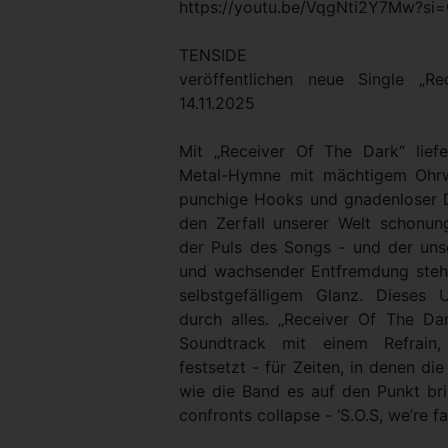
https://youtu.be/VqgNti2Y7Mw?s
TENSIDE
veröffentlichen neue Single „
14.11.2025
Mit „Receiver Of The Dark“ lie
Metal-Hymne mit mächtigem Ohrwu
punchige Hooks und gnadenloser Dr
den Zerfall unserer Welt schonung
der Puls des Songs - und der unse
und wachsender Entfremdung steht 
selbstgefälligem Glanz. Dieses U
durch alles. „Receiver Of The Da
Soundtrack mit einem Refrain,
festsetzt - für Zeiten, in denen di
wie die Band es auf den Punkt bri
confronts collapse - ‘S.O.S, we’re fa