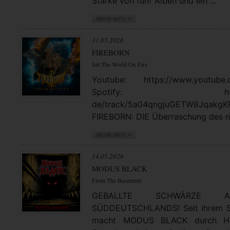
Stärke von fünf Alben und ein ...
31.05.2026
FIREBORN
Set The World On Fire
Youtube: https://www.youtube.
Spotify: https://open
de/track/5a04qngjuGETW8JqakgK
FIREBORN: DIE Überraschung des no
14.05.2026
MODUS BLACK
From The Basement
GEBALLTE SCHWÄRZE
SÜDDEUTSCHLANDS! Seit ihrem St
macht MODUS BLACK durch Hea