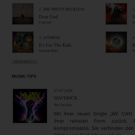
1. THE PRETTY RECKLESS
2
Dear God
S
Concord
S
3. ANTHRAX
4
It’s For The Kids
R
Nuclear Blast
N
MUSIK-TIPS
07.07.2026
MAVERICK
We Can Rise
Mit ihrer neuen Single „WE CAN
ihrer reinsten Form zurück. 
kompromisslos. Sie verbinden den 