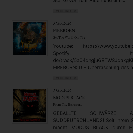
Stärke von fünf Alben und ein ...
31.05.2026
FIREBORN
Set The World On Fire
Youtube: https://www.youtube.
Spotify: https://open
de/track/5a04qngjuGETW8JqakgK
FIREBORN: DIE Überraschung des no
14.05.2026
MODUS BLACK
From The Basement
GEBALLTE SCHWÄRZE
SÜDDEUTSCHLANDS! Seit ihrem St
macht MODUS BLACK durch Hea