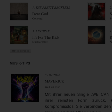
1. THE PRETTY RECKLESS
2
Dear God
S
Concord
S
3. ANTHRAX
4
It’s For The Kids
R
Nuclear Blast
N
MUSIK-TIPS
07.07.2026
MAVERICK
We Can Rise
Mit ihrer neuen Single „WE CAN
ihrer reinsten Form zurück. 
kompromisslos. Sie verbinden den 