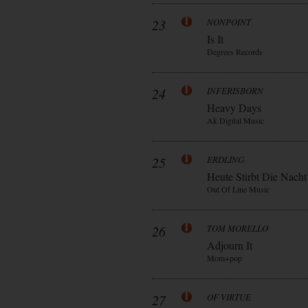
23
NONPOINT
Is It
Degrees Records
24
INFERISBORN
Heavy Days
Ak Digital Music
25
ERDLING
Heute Stirbt Die Nacht
Out Of Line Music
26
TOM MORELLO
Adjourn It
Mom+pop
27
OF VIRTUE