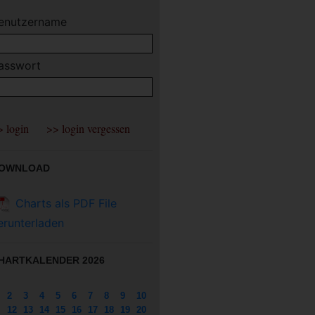
enutzername
asswort
OWNLOAD
Charts als PDF File
erunterladen
HARTKALENDER 2026
2
3
4
5
6
7
8
9
10
12
13
14
15
16
17
18
19
20