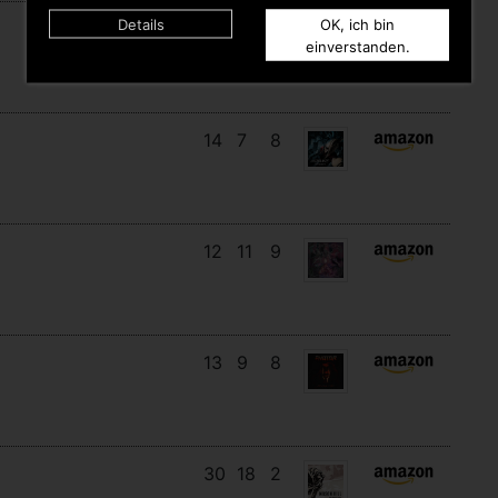
Details
OK, ich bin
17
14
3
einverstanden.
14
7
8
12
11
9
13
9
8
30
18
2