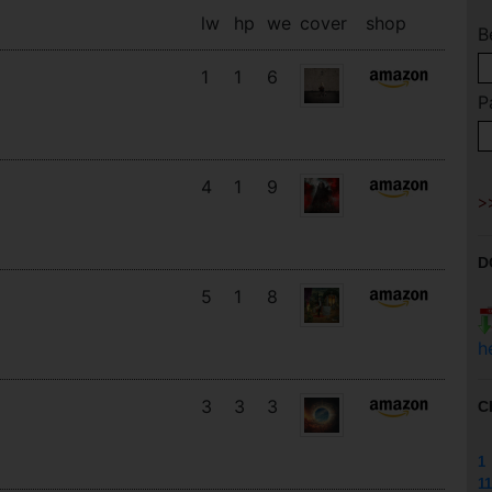
lw
hp
we
cover
shop
B
1
1
6
P
4
1
9
D
5
1
8
h
3
3
3
C
1
11