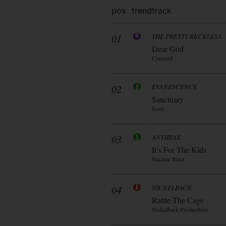
pos
trend
track
01
THE PRETTY RECKLESS
Dear God
Concord
02
EVANESCENCE
Sanctuary
Sony
03
ANTHRAX
It’s For The Kids
Nuclear Blast
04
NICKELBACK
Rattle The Cage
Nickelback Productions