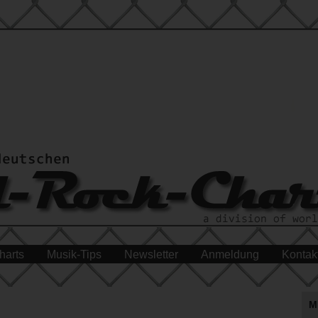
harts
Musik-Tips
Newsletter
Anmeldung
Kontak
M