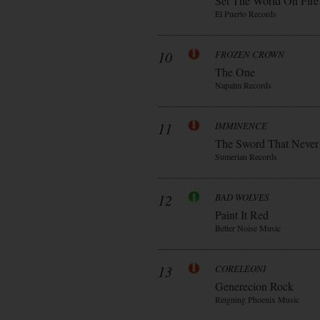
Set The World On Fire
El Puerto Records
10
FROZEN CROWN
The One
Napalm Records
11
IMMINENCE
The Sword That Never
Sumerian Records
12
BAD WOLVES
Paint It Red
Better Noise Music
13
CORELEONI
Generecion Rock
Reigning Phoenix Music