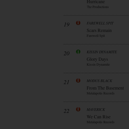
Hurricane
7hz Productions
19
FAREWELL SPIT
Scars Remain
Farewell Spit
20
KISSIN DYNAMITE
Glory Days
Kissin Dynamite
21
MODUS BLACK
From The Basement
Metalapolis Records
22
MAVERICK
We Can Rise
Metalapolis Records