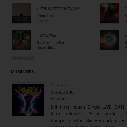
1. THE PRETTY RECKLESS
2
Dear God
S
Concord
S
3. ANTHRAX
4
It’s For The Kids
R
Nuclear Blast
N
MUSIK-TIPS
07.07.2026
MAVERICK
We Can Rise
Mit ihrer neuen Single „WE CAN
ihrer reinsten Form zurück. 
kompromisslos. Sie verbinden den 