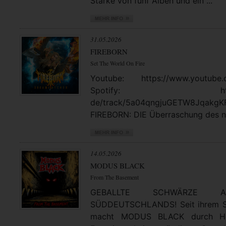
Stärke von fünf Alben und ein ...
31.05.2026
FIREBORN
Set The World On Fire
Youtube: https://www.youtube.
Spotify: https://open
de/track/5a04qngjuGETW8JqakgK
FIREBORN: DIE Überraschung des no
14.05.2026
MODUS BLACK
From The Basement
GEBALLTE SCHWÄRZE
SÜDDEUTSCHLANDS! Seit ihrem St
macht MODUS BLACK durch Hea