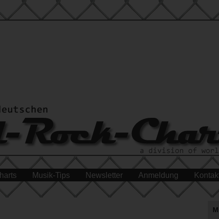
harts
Musik-Tips
Newsletter
Anmeldung
Kontak
M