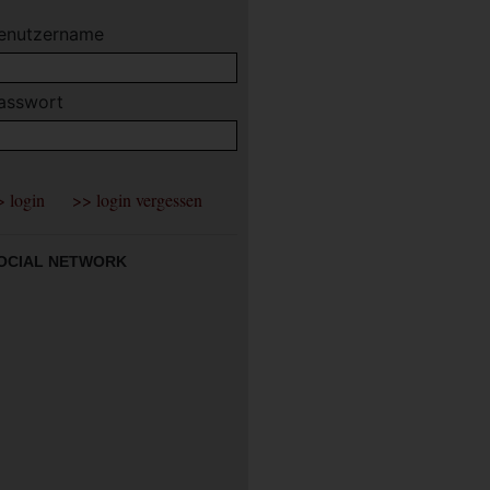
enutzername
asswort
OCIAL NETWORK