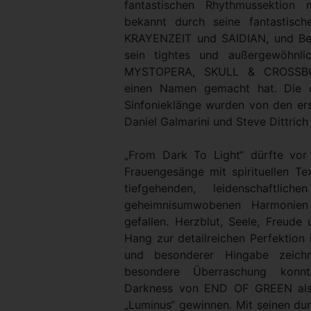
fantastischen Rhythmussektion 
bekannt durch seine fantastisc
KRAYENZEIT und SAIDIAN, und Ber
sein tightes und außergewöhnl
MYSTOPERA, SKULL & CROSSB
einen Namen gemacht hat. Die o
Sinfonieklänge wurden von den ers
Daniel Galmarini und Steve Dittrich
„From Dark To Light“ dürfte vor
Frauengesänge mit spirituellen T
tiefgehenden, leidenschaftlich
geheimnisumwobenen Harmonien
gefallen. Herzblut, Seele, Freude
Hang zur detailreichen Perfektion 
und besonderer Hingabe zeich
besondere Überraschung konn
Darkness von END OF GREEN als
„Luminus“ gewinnen. Mit seinen dun