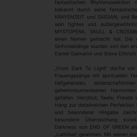
fantastischen Rhythmussektion 
bekannt durch seine fantastisc
KRAYENZEIT und SAIDIAN, und Ber
sein tightes und außergewöhnl
MYSTOPERA, SKULL & CROSSB
einen Namen gemacht hat. Die o
Sinfonieklänge wurden von den ers
Daniel Galmarini und Steve Dittrich
„From Dark To Light“ dürfte vor
Frauengesänge mit spirituellen T
tiefgehenden, leidenschaftlich
geheimnisumwobenen Harmonien
gefallen. Herzblut, Seele, Freude
Hang zur detailreichen Perfektion 
und besonderer Hingabe zeich
besondere Überraschung konn
Darkness von END OF GREEN als
„Luminus“ gewinnen. Mit seinen dun