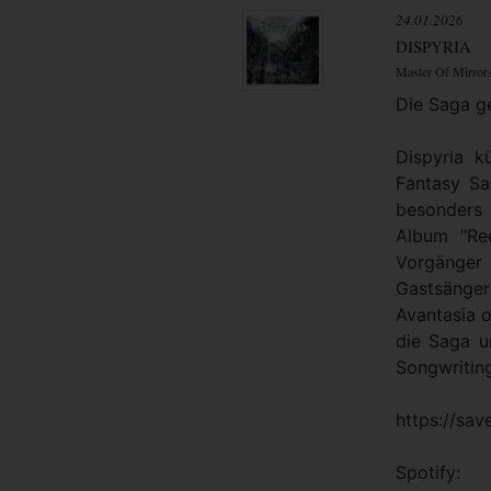
24.01.2026
DISPYRIA
Master Of Mirror
Die Saga ge
Dispyria k
Fantasy S
besonders
Album "Re
Vorgänger
Gastsänge
Avantasia o
die Saga u
Songwritin
https://sav
Spotify