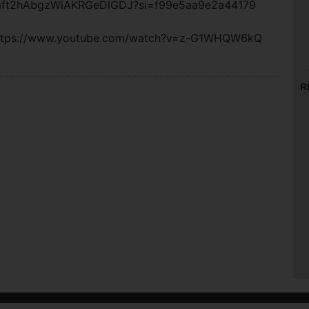
6aft2hAbgzWiAKRGeDlGDJ?si=f99e5aa9e2a44179
https://www.youtube.com/watch?v=z-G1WHQW6kQ
R