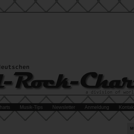
harts
Musik-Tips
Newsletter
Anmeldung
Kontak
M