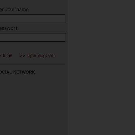
enutzername
asswort
OCIAL NETWORK