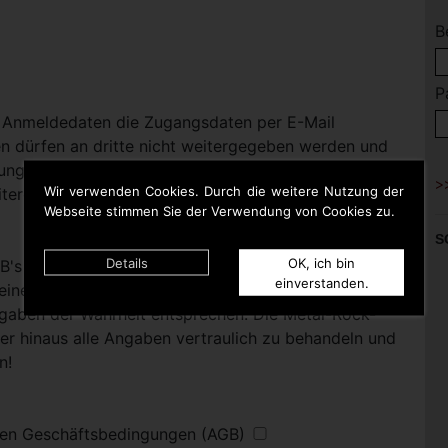
B
P
 Anmeldedaten die Zugangsdaten per E-Mail
 dürfen an dritte nicht weitergegeben werden und
dung angegebene Person bestimmt. Bei Bedarf stellt
Wir verwenden Cookies. Durch die weitere Nutzung der
itere Label-Mitarbeiter Zugangsdaten zu Verfügung.
Webseite stimmen Sie der Verwendung von Cookies zu.
S
Details
OK, ich bin
B's erklärt sich das Label mit dem Inhalt sowie der
einverstanden.
seiner angegebenen Daten einverstanden und
gaben der Wahrheit entsprechen. Die Metal-Rock-
ber hinaus alle Angaben vertraulich zu behandeln und
n!
inen Geschäftsbedingungen (AGB)