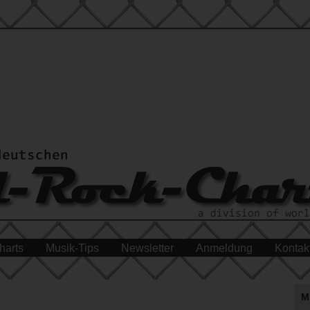
harts
Musik-Tips
Newsletter
Anmeldung
Kontak
M