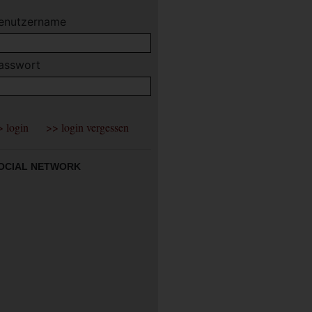
enutzername
asswort
OCIAL NETWORK