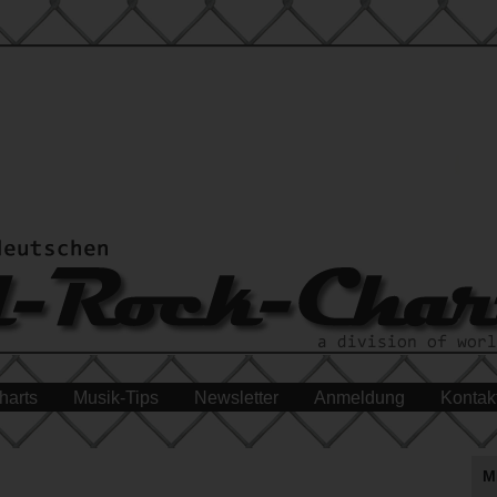
harts
Musik-Tips
Newsletter
Anmeldung
Kontak
M