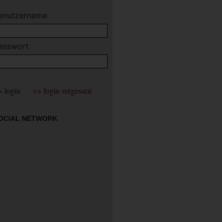
enutzername
asswort
OCIAL NETWORK