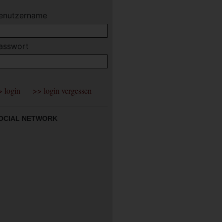
enutzername
asswort
OCIAL NETWORK