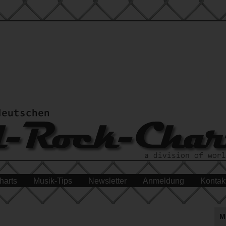
harts
Musik-Tips
Newsletter
Anmeldung
Kontak
M