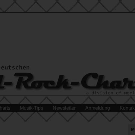
harts
Musik-Tips
Newsletter
Anmeldung
Kontak
M