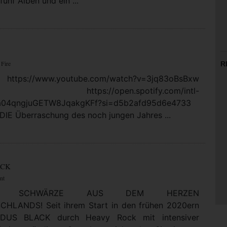
fünf Alben und ein ...
 Fire
R
https://www.youtube.com/watch?v=3jq83oBsBxw
: https://open.spotify.com/intl-
5a04qngjuGETW8JqakgKFf?si=d5b2afd95d6e4733
DIE Überraschung des noch jungen Jahres ...
ACK
nt
LTE SCHWÄRZE AUS DEM HERZEN
HLANDS! Seit ihrem Start in den frühen 2020ern
DUS BLACK durch Heavy Rock mit intensiver