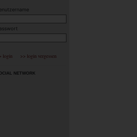
enutzername
asswort
OCIAL NETWORK