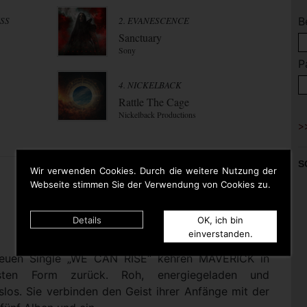
ESS
2. EVANESCENCE
B
Sanctuary
Sony
P
4. NICKELBACK
Rattle The Cage
Nickelback Productions
S
Wir verwenden Cookies. Durch die weitere Nutzung der
Webseite stimmen Sie der Verwendung von Cookies zu.
Details
OK, ich bin
einverstanden.
 neuen Single „WE CAN RISE“ kehren MAVERICK in
nsten Form zurück. Roh, energiegeladen und
los. Sie verbinden den Geist ihrer Anfänge mit der