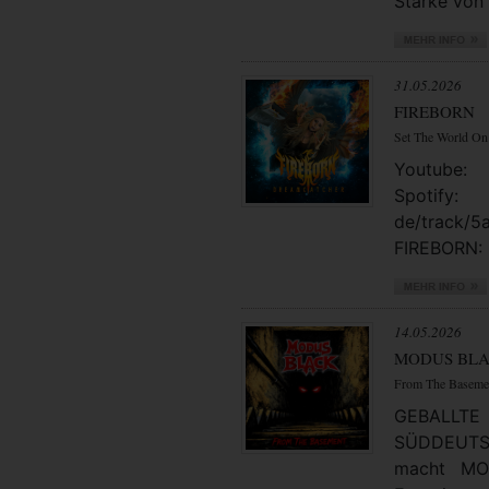
Stärke von 
31.05.2026
FIREBORN
Set The World On
Youtube: 
Spotify
de/track/
FIREBORN: 
14.05.2026
MODUS BL
From The Baseme
GEBAL
SÜDDEUTSC
macht MO