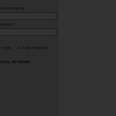
enutzername
asswort
OCIAL NETWORK