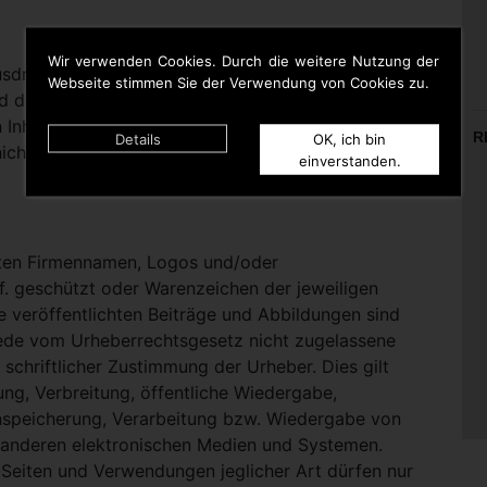
Wir verwenden Cookies. Durch die weitere Nutzung der
rücklich darauf hinweisen, dass sie keinerlei
Webseite stimmen Sie der Verwendung von Cookies zu.
d die Inhalte gelinkter Seiten hat. Deshalb distanziert
n Inhalten aller gelinkten Seiten auf dieser Homepage
R
Details
OK, ich bin
icht zu Eigen.
einverstanden.
nten Firmennamen, Logos und/oder
. geschützt oder Warenzeichen der jeweiligen
te veröffentlichten Beiträge und Abbildungen sind
Jede vom Urheberrechtsgesetz nicht zugelassene
schriftlicher Zustimmung der Urheber. Dies gilt
ung, Verbreitung, öffentliche Wiedergabe,
nspeicherung, Verarbeitung bzw. Wiedergabe von
 anderen elektronischen Medien und Systemen.
eiten und Verwendungen jeglicher Art dürfen nur