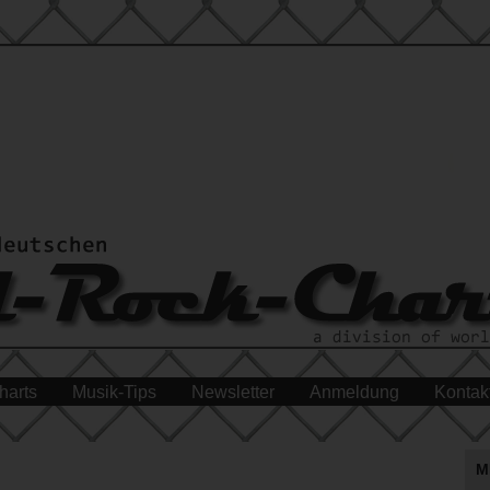
harts
Musik-Tips
Newsletter
Anmeldung
Kontak
M