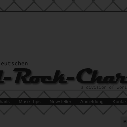
harts
Musik-Tips
Newsletter
Anmeldung
Kontak
M