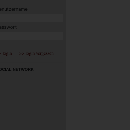
enutzername
asswort
OCIAL NETWORK