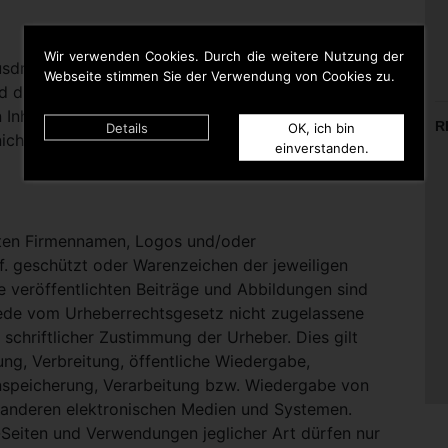
Wir verwenden Cookies. Durch die weitere Nutzung der
rücklich darauf hinweisen, dass sie keinerlei
Webseite stimmen Sie der Verwendung von Cookies zu.
d die Inhalte gelinkter Seiten hat. Deshalb distanziert
n Inhalten aller gelinkten Seiten auf dieser Homepage
R
Details
OK, ich bin
icht zu Eigen.
einverstanden.
nten Firmennamen, Logos und/oder
. geschützt oder Warenzeichen der jeweiligen
te veröffentlichten Beiträge und Abbildungen sind
Jede vom Urheberrechtsgesetz nicht zugelassene
schriftlicher Zustimmung der Urheber. Dies gilt
ung, Verbreitung, öffentliche Wiedergabe,
nspeicherung, Verarbeitung bzw. Wiedergabe von
 anderen elektronischen Medien und Systemen.
eiten und Verwendungen jeglicher Art dürfen nur