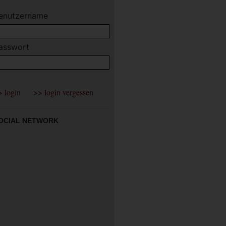
enutzername
asswort
OCIAL NETWORK