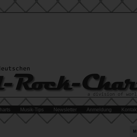
harts
Musik-Tips
Newsletter
Anmeldung
Kontak
M