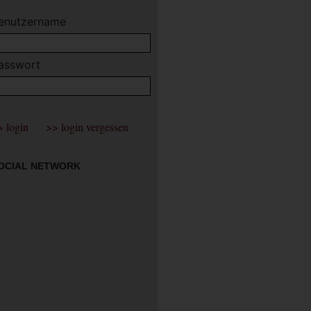
enutzername
asswort
OCIAL NETWORK