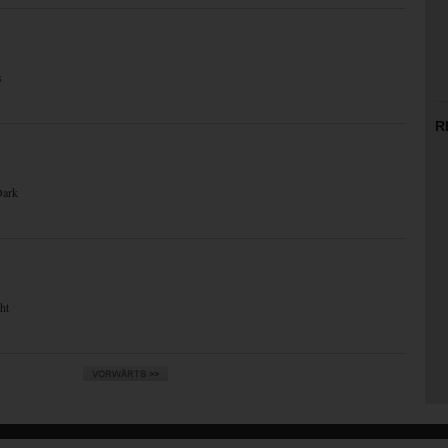
s
R
Dark
N
ht