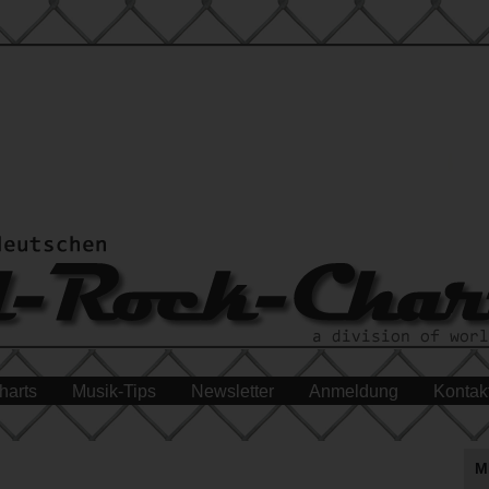
harts
Musik-Tips
Newsletter
Anmeldung
Kontak
M