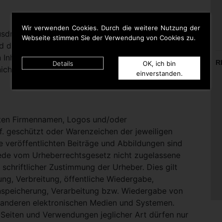
Wir verwenden Cookies. Durch die weitere Nutzung der
rücklich darauf hinweisen, dass sie keinerlei
Webseite stimmen Sie der Verwendung von Cookies zu.
d die Inhalte gelinkter Seiten hat. Deshalb distanziert
n Inhalten aller gelinkten Seiten auf dieser Homepage
R
Details
OK, ich bin
icht zu Eigen.
einverstanden.
nten Firmennamen, Logos und/oder
. geschützt oder Warenzeichen der jeweiligen
te veröffentlichten Beiträge und Abbildungen sind
Jede vom Urheberrechtsgesetz nicht zugelassene
schriftlicher Zustimmung der Urheber. Dies gilt
ung, Verbreitung, öffentliche Wiedergabe,
nspeicherung, Verarbeitung bzw. Wiedergabe von
 anderen elektronischen Medien und Systemen.
eiten und Verwendungen jeglicher Art dürfen nur