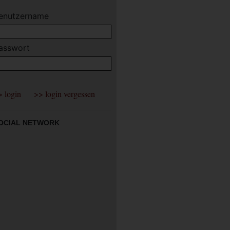
enutzername
asswort
OCIAL NETWORK