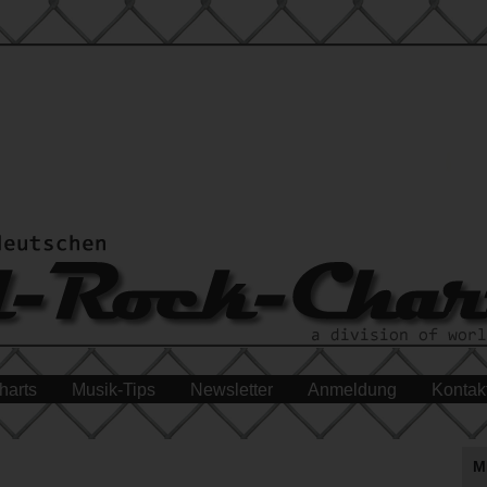
harts
Musik-Tips
Newsletter
Anmeldung
Kontak
M