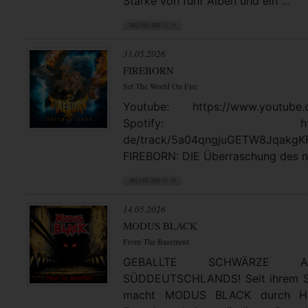
Stärke von fünf Alben und ein ...
31.05.2026
FIREBORN
Set The World On Fire
Youtube: https://www.youtube.
Spotify: https://open
de/track/5a04qngjuGETW8JqakgK
FIREBORN: DIE Überraschung des no
14.05.2026
MODUS BLACK
From The Basement
GEBALLTE SCHWÄRZE
SÜDDEUTSCHLANDS! Seit ihrem St
macht MODUS BLACK durch Hea