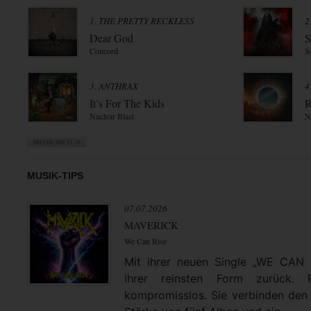
1. THE PRETTY RECKLESS
2
Dear God
S
Concord
S
3. ANTHRAX
4
It’s For The Kids
R
Nuclear Blast
N
MUSIK-TIPS
07.07.2026
MAVERICK
We Can Rise
Mit ihrer neuen Single „WE CAN
ihrer reinsten Form zurück. 
kompromisslos. Sie verbinden den 