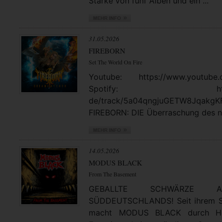
Stärke von fünf Alben und ein ...
31.05.2026
FIREBORN
Set The World On Fire
Youtube: https://www.youtube.
Spotify: https://open
de/track/5a04qngjuGETW8JqakgK
FIREBORN: DIE Überraschung des no
14.05.2026
MODUS BLACK
From The Basement
GEBALLTE SCHWÄRZE
SÜDDEUTSCHLANDS! Seit ihrem St
macht MODUS BLACK durch Hea