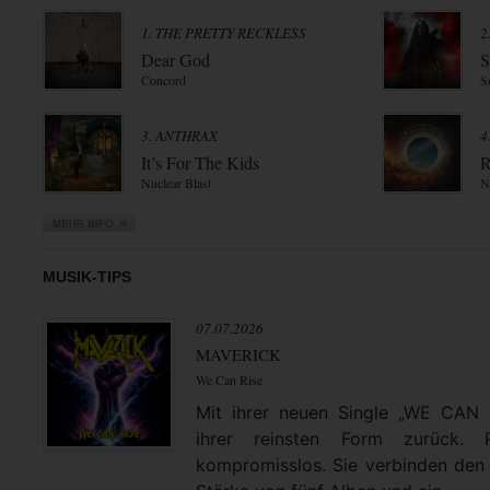
1. THE PRETTY RECKLESS
2
Dear God
S
Concord
S
3. ANTHRAX
4
It’s For The Kids
R
Nuclear Blast
N
MUSIK-TIPS
07.07.2026
MAVERICK
We Can Rise
Mit ihrer neuen Single „WE CAN
ihrer reinsten Form zurück. 
kompromisslos. Sie verbinden den 