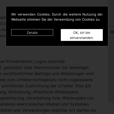
Wir verwenden Cookies. Durch die weitere Nutzung der
rücklich darauf hinweisen, dass sie keinerlei
Webseite stimmen Sie der Verwendung von Cookies zu.
d die Inhalte gelinkter Seiten hat. Deshalb distanziert
n Inhalten aller gelinkten Seiten auf dieser Homepage
R
Details
OK, ich bin
icht zu Eigen.
einverstanden.
nten Firmennamen, Logos und/oder
. geschützt oder Warenzeichen der jeweiligen
te veröffentlichten Beiträge und Abbildungen sind
Jede vom Urheberrechtsgesetz nicht zugelassene
schriftlicher Zustimmung der Urheber. Dies gilt
ung, Verbreitung, öffentliche Wiedergabe,
nspeicherung, Verarbeitung bzw. Wiedergabe von
 anderen elektronischen Medien und Systemen.
eiten und Verwendungen jeglicher Art dürfen nur