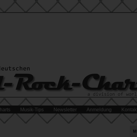
harts
Musik-Tips
Newsletter
Anmeldung
Kontak
M