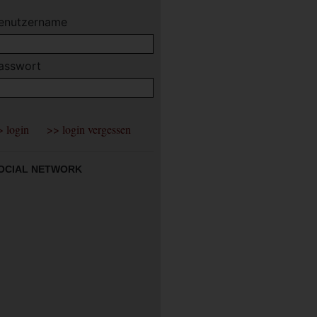
enutzername
asswort
OCIAL NETWORK